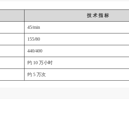
技 术 指 标
45/min
155/80
440/400
约 10 万小时
约 5 万次