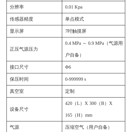
分辨率
0.01 Kpa
传感器精度
单点模式
显示屏
7吋触摸屏
0.4 MPa ～ 0.9 MPa（气源用
正压气源压力
户自备）
接口尺寸
Φ6
保压时间
0-999999 s
真空室
定制
420（L）X 300（B）X
设备尺寸
165（H）mm
气源
压缩空气（用户自备）