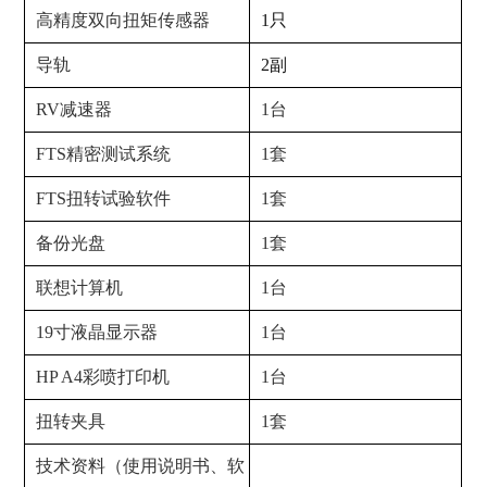
高精度双向扭矩传感器
1只
导轨
2副
RV减速器
1台
FTS精密测试系统
1套
FTS扭转试验软件
1套
备份光盘
1套
联想计算机
1台
19寸液晶显示器
1台
HP A4彩喷打印机
1台
扭转夹具
1套
技术资料（使用说明书、软