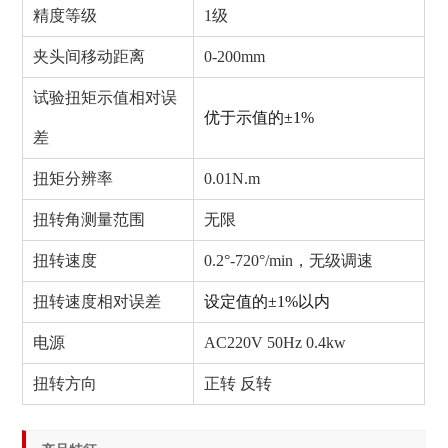
精度等级
1级
夹头间移动距离
0-200mm
试验扭矩示值相对误
优于示值的±1%
差
扭矩分辨率
0.01N.m
扭转角测量范围
无限
扭转速度
0.2°-720°/min，无级调速
扭转速度相对误差
设定值的±1%以内
电源
AC220V 50Hz 0.4kw
扭转方向
正转 反转