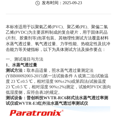
发布时间：2025-09-23
本标准适用于以聚氣乙烯(PVC)、聚乙烯(PE)、聚偏二氯
乙烯(PVDC)为主要原料制成的复合硬片，用于固体药品
其物理性测试方法覆盖材料
(片剂、胶囊剂等)泡罩包装。
水蒸气透过量、氧气透过量、力学性能、热稳定性及抗冲
击能力等
关键指标，以下为具体测试方法及操作要点：
一、测试项目与方法
1、水蒸气透过量
测试方法：
取本品适量，照水蒸气透过量测定法
(YBB00092003-2015)第一法试验条件 A 或第二法(试验温
度 23 ℃±0.5 ℃，相对湿度 90%±2%)或第四法(试验温度
23 ℃±0.5 ℃，相对湿度 90%±2%)测定，试验时PVDC面向
低湿度侧，应符合表2的规定。
测试设备：普创科技
WVTR-RC6杯式法水蒸气透过率测
试仪
或
WVTR-E3红外法水蒸气透过率测试仪